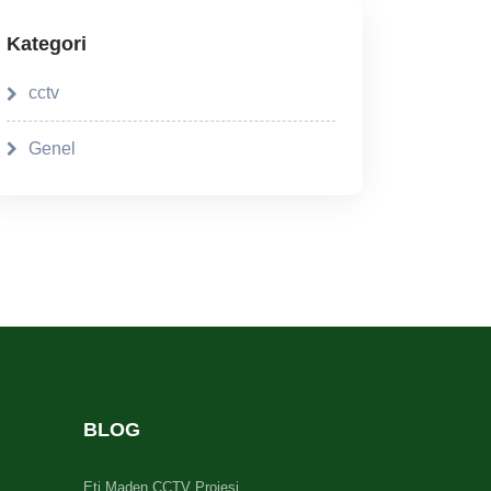
Kategori
cctv
Genel
BLOG
Eti Maden CCTV Projesi