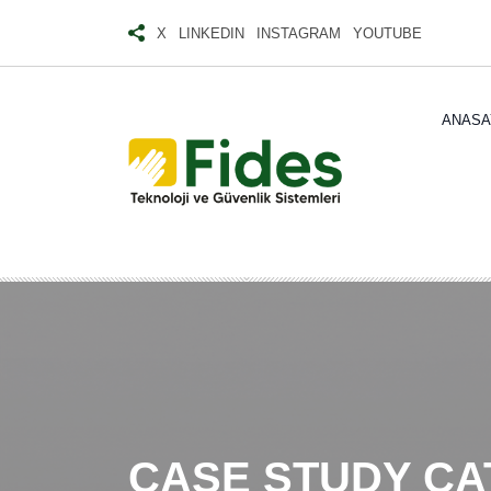
Skip
X
LINKEDIN
INSTAGRAM
YOUTUBE
to
content
ANASA
CASE STUDY C