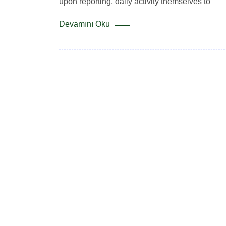
upon reporting, daily activity themselves to
Devamını Oku