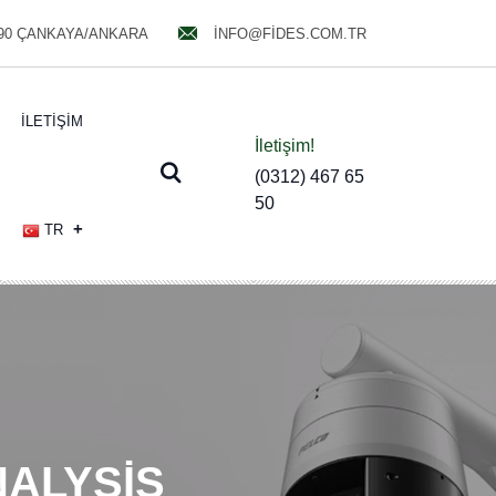
690 ÇANKAYA/ANKARA
INFO@FIDES.COM.TR
İLETIŞIM
İletişim!
(0312) 467 65
50
TR
NALYSIS